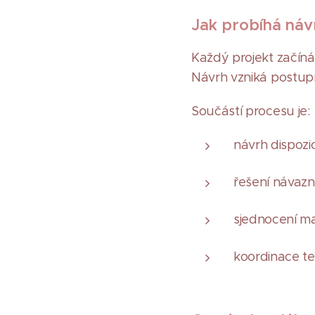
Jak probíhá návr
Každý projekt začín
Návrh vzniká postupn
Součástí procesu je:
návrh dispozi
řešení návazn
sjednocení ma
koordinace te