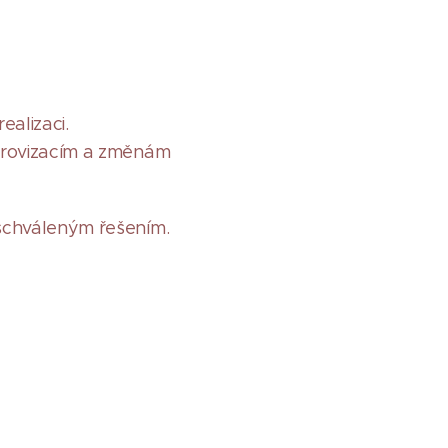
ealizaci.
mprovizacím a změnám
 schváleným řešením.