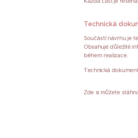
Každá část je řešena
Technická doku
Součástí návrhu je t
Obsahuje důležité i
během realizace.
Technická dokumenta
Zde si můžete stáh