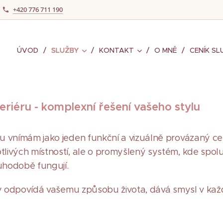
+420 776 711 190
ÚVOD
SLUŽBY
KONTAKT
O MNĚ
CENÍK SL
eriéru - komplexní řešení vašeho stylu
ru vnímám jako jeden funkční a vizuálně provázaný ce
tlivých místností, ale o promyšlený systém, kde spolu 
uhodobě fungují.
terý odpovídá vašemu způsobu života, dává smysl v k