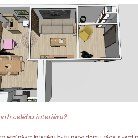
rh celého interiéru?
pletní návrh interiéru bytu nebo domu, ráda s vámi 