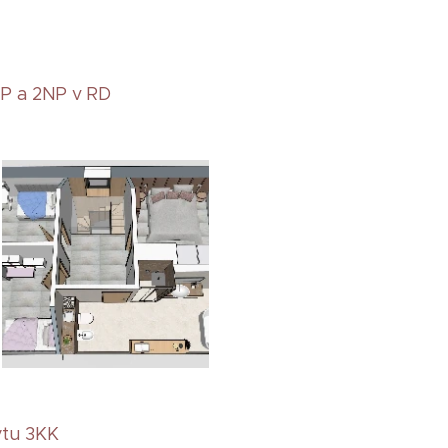
P a 2NP v RD
tu 3KK