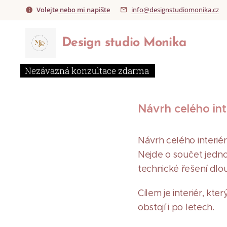
Volejte
nebo mi napište
info@designstudiomonika.cz
Design
studio
Monika
Nezávazná konzultace zdarma
Návrh celého int
Návrh celého interié
Nejde o součet jedno
technické řešení dlo
Cílem je interiér, k
obstojí i po letech.