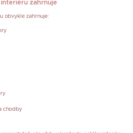
interiéru zahrnuje
ru obvykle zahrnuje:
ory
ory
 a chodby