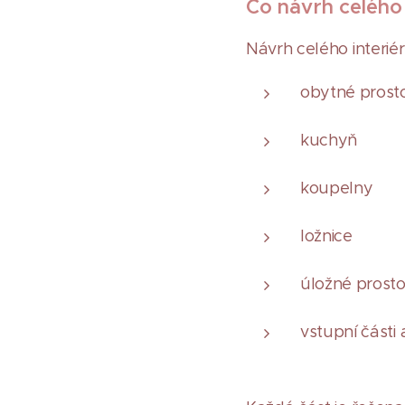
Co návrh celého 
Návrh celého interié
obytné prost
kuchyň
koupelny
ložnice
úložné prost
vstupní části