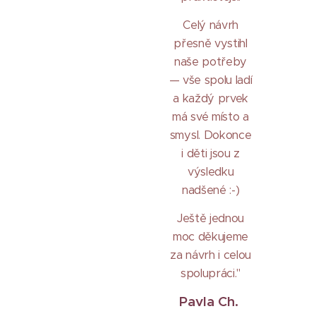
Celý návrh
přesně vystihl
naše potřeby
— vše spolu ladí
a každý prvek
má své místo a
smysl. Dokonce
i děti jsou z
výsledku
nadšené :-)
Ještě jednou
moc děkujeme
za návrh i celou
spolupráci."
Pavla Ch.