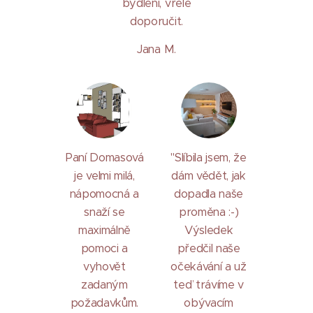
bydlení, vřele
doporučit.
Jana M.
Paní Domasová
"Slíbila jsem, že
je velmi milá,
dám vědět, jak
nápomocná a
dopadla naše
snaží se
proměna :-)
maximálně
Výsledek
pomoci a
předčil naše
vyhovět
očekávání a už
zadaným
teď trávíme v
požadavkům.
obývacím