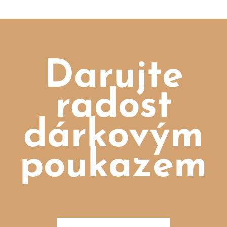
Darujte
radost
dárkovým
poukazem