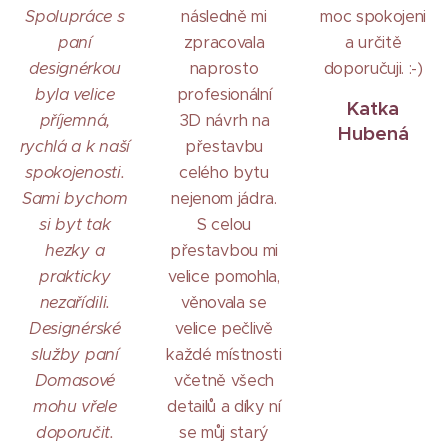
Spolupráce s
následně mi
moc spokojeni
paní
zpracovala
a určitě
designérkou
naprosto
doporučuji. :-)
byla velice
profesionální
Katka
příjemná,
3D návrh na
Hubená
rychlá a k naší
přestavbu
spokojenosti.
celého bytu
Sami bychom
nejenom jádra.
si byt tak
S celou
hezky a
přestavbou mi
prakticky
velice pomohla,
nezařídili.
věnovala se
Designérské
velice pečlivě
služby paní
každé místnosti
Domasové
včetně všech
mohu vřele
detailů a díky ní
doporučit.
se můj starý