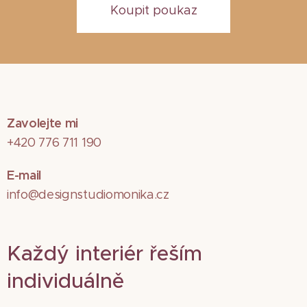
Koupit poukaz
Zavolejte mi
+420 776 711 190
E-mail
info@designstudiomonika.cz
Každý interiér řeším
individuálně