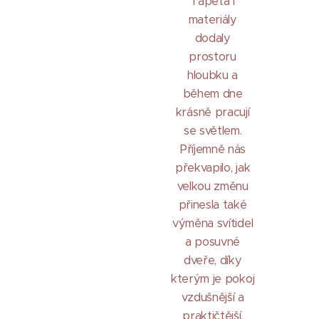
Tapeta i
materiály
dodaly
prostoru
hloubku a
během dne
krásně pracují
se světlem.
Příjemně nás
překvapilo, jak
velkou změnu
přinesla také
výměna svítidel
a posuvné
dveře, díky
kterým je pokoj
vzdušnější a
praktičtější.