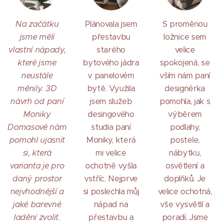
Na začátku
Plánovala jsem
S proměnou
jsme měli
přestavbu
ložnice sem
vlastní nápady,
starého
velice
které jsme
bytového jádra
spokojená, se
neustále
v panelovém
vším nám paní
měnily. 3D
bytě. Využila
designérka
návrh od paní
jsem služeb
pomohla, jak s
Moniky
desingového
výběrem
Domasové nám
studia paní
podlahy,
pomohl ujasnit
Moniky, která
postele,
si, která
mi velice
nábytku,
varianta je pro
ochotně vyšla
osvětlení a
daný prostor
vstříc. Nejprve
doplňků. Je
nejvhodnější a
si poslechla můj
velice ochotná,
jaké barevné
nápad na
vše vysvětlí a
ladění zvolit.
přestavbu a
poradí. Jsme