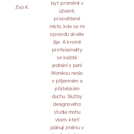
byt proměnil v
Eva K.
úžasné,
prosvětlené
místo, kde se mi
opravdu skvěle
žije. A kromě
profesionality
se každé
jednání s paní
Monikou neslo
v příjemném a
přátelském
duchu. Služby
designového
studia mohu
všem, kteří
plánují změnu v